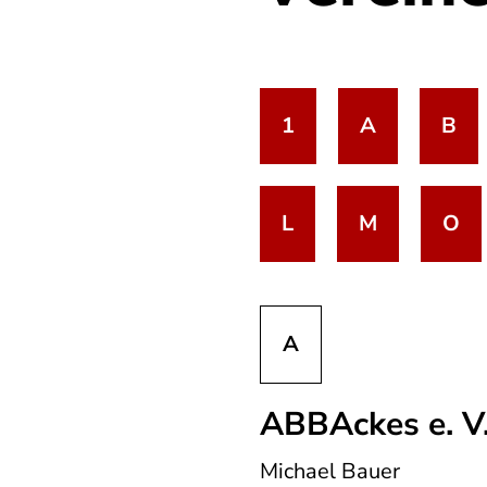
1
A
B
L
M
O
A
ABBAckes e. V
Michael Bauer