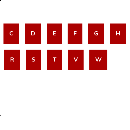
C
D
E
F
G
H
R
S
T
V
W
.